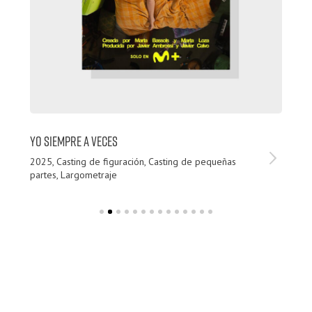
YO SIEMPRE A VECES
L
2025, Casting de figuración, Casting de pequeñas
20
partes, Largometraje
pa