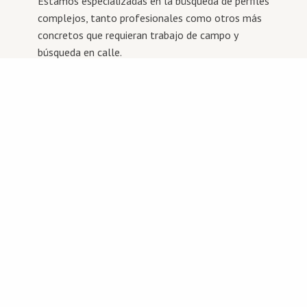
Estamos especializadas en la búsqueda de perfiles
complejos, tanto profesionales como otros más
concretos que requieran trabajo de campo y
búsqueda en calle.
Casting de figuración
Tenemos una amplia base de datos para poder cubrir
vuestras necesidades en rodaje y proporcionaros los
perfiles que mejor encajen con el proyecto. Damos
servicio de perfiles de todas las edades y multirracial.
Coordinación de figuración
Nos encargamos de citar y coordinar a la figuración
durante los rodajes.
COACHING